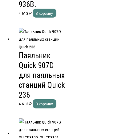
936B.
4 613
₽
В корзину
Паяльник
Quick 907D
для паяльных
станций Quick
236
4 613
₽
В корзину