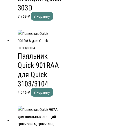
303D
7 769
₽
В корзину
Паяльник
Quick 901RAA
для Quick
3103/3104
4 046
₽
В корзину