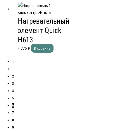
Нагревательный
элемент Quick
H613
4 775
₽
В корзину
←
1
2
3
4
5
6
7
8
9