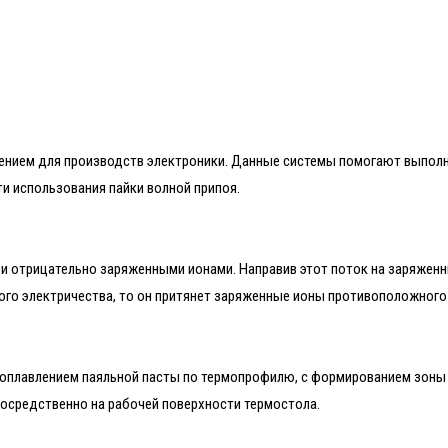
нием для производств электроники. Данные системы помогают выполня
 использования пайки волной припоя.​
отрицательно заряженными ионами. Направив этот поток на заряженны
го электричества, то он притянет заряженные ионы противоположного 
 оплавлением паяльной пасты по термопрофилю, с формированием зоны
осредственно на рабочей поверхности термостола.